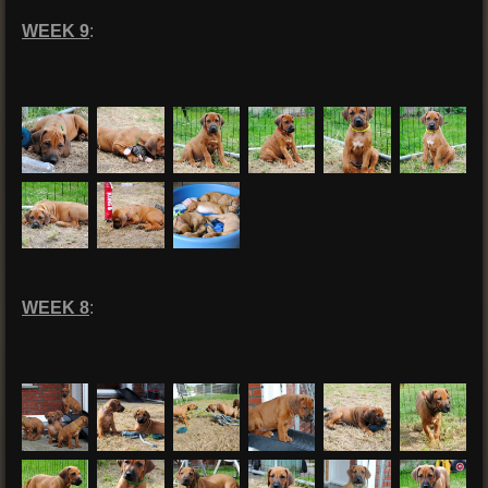
WEEK 9
:
WEEK 8
: