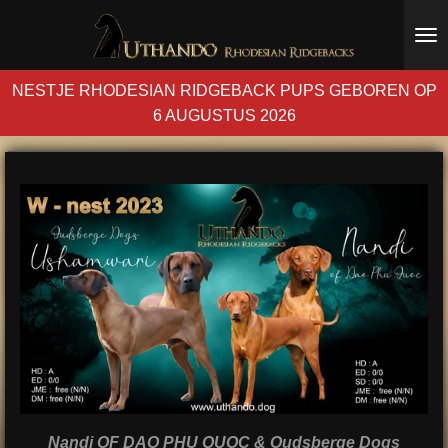
Ga
direct
naar
NESTJE RHODESIAN RIDGEBACK PUPS GEBOREN OP
de
6 AUGUSTUS 2026
hoofdinhoud
Nandi OF DAO PHU QUOC
&
Oudsberge Dogs