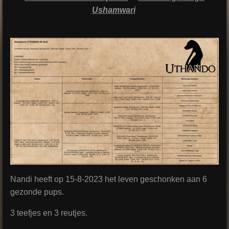
Ushamwari
Nandi heeft op 15-8-2023 het leven geschonken aan 6
gezonde pups.
3 teefjes en 3 reutjes.