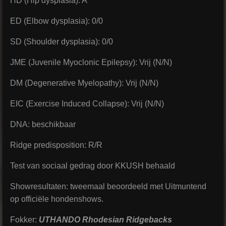
HD (Hip dysplasia): A
ED (Elbow dysplasia):
0/0
SD (Shoulder dysplasia):
0/0
JME (Juvenile Myoclonic Epilepsy): Vrij (N/N)
DM (Degenerative Myelopathy): Vrij (N/N)
EIC (Exercise Induced Collapse): Vrij (N/N)
DNA: beschikbaar
Ridge predisposition: R/R
Test van sociaal gedrag door KKUSH behaald
Showresultaten: tweemaal beoordeeld met Uitmuntend
op officiële hondenshows.
Fokker:
UTHANDO Rhodesian Ridgebacks