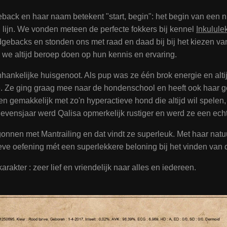
geback en haar naam betekent "start, begin": het begin van een 
 lijn. We vonden meteen de perfecte fokkers bij kennel
Inkulule
backs en stonden ons met raad en daad bij bij het kiezen van h
we altijd beroep doen op hun kennis en ervaring.
nhankelijke huisgenoot. Als pup was ze één brok energie en alti
 Ze ging graag mee naar de hondenschool en heeft ook haar 
ven gemakkelijk met zo'n hyperactieve hond die altijd wil spelen
evensjaar werd Qalisa opmerkelijk rustiger en werd ze een ech
nnen met Mantrailing en dat vindt ze superleuk. Met haar natuurl
eve oefening mét een superlekkere beloning bij het vinden van 
rakter : zeer lief en vriendelijk naar alles en iedereen.