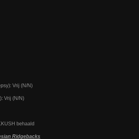
sy): Vrij (N/N)
 Vrij (N/N)
r KKUSH behaald
ian Ridgebacks