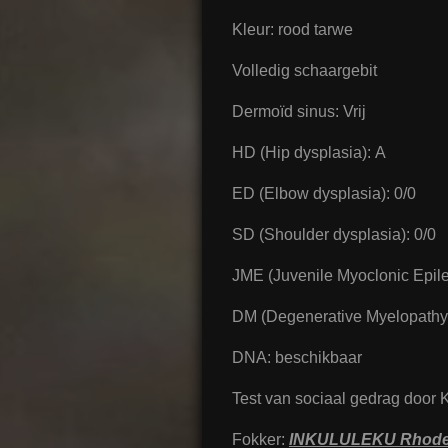
Kleur: rood tarwe
Volledig schaargebit
Dermoïd sinus: Vrij
HD (Hip dysplasia): A
ED (Elbow dysplasia): 0/0
SD (Shoulder dysplasia): 0/0
JME (Juvenile Myoclonic Epilep
DM (Degenerative Myelopathy):
DNA: beschikbaar
Test van sociaal gedrag doo
Fokker:
INKULULEKU Rhodes