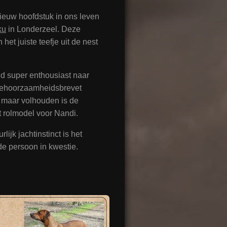
nieuw hoofdstuk in ons leven
ku
in Londerzeel. Deze
et juiste teefje uit de nest
jd super enthousiast naar
gehoorzaamheidsbrevet
, maar volhouden is de
t rolmodel voor Nandi.
ijk jachtinstinct is het
de persoon in kwestie.